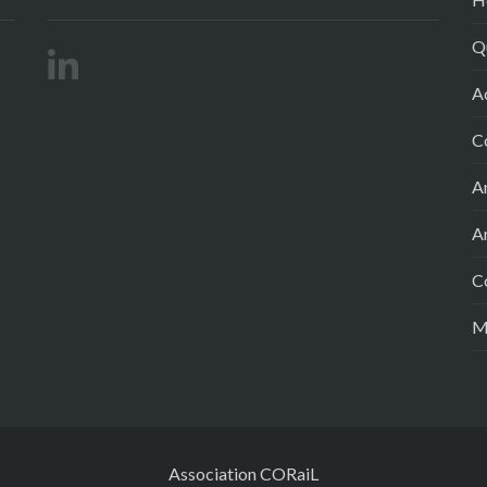
Q
A
C
A
A
C
M
Association CORaiL