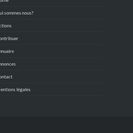
ui sommes nous?
ctions
ontribuer
nnuaire
nnonces
ontact
entions légales