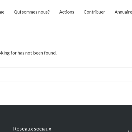
me
Qui sommes nous?
Actions
Contribuer
Annuair
oking for has not been found.
Réseaux sociaux
H