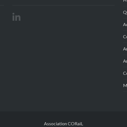
Q
A
C
A
A
C
M
Association CORaiL