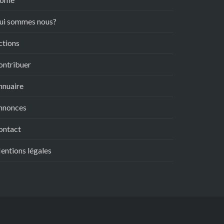
ui sommes nous?
ctions
ontribuer
nnuaire
nnonces
ontact
entions légales