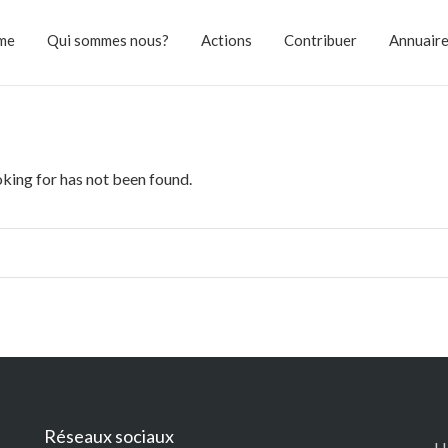
me
Qui sommes nous?
Actions
Contribuer
Annuair
oking for has not been found.
Réseaux sociaux
H