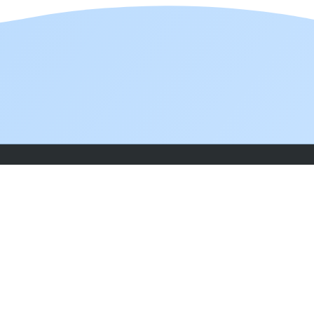
ome
ui sommes nous?
ctions
ontribuer