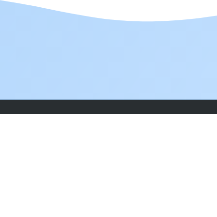
Réseaux sociaux
H
Q
A
C