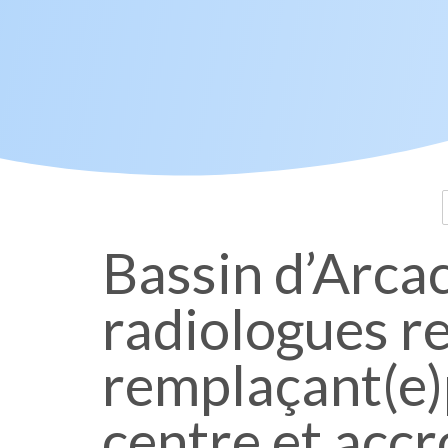
Bassin d’Arca
radiologues re
remplaçant(e)
centre et accr