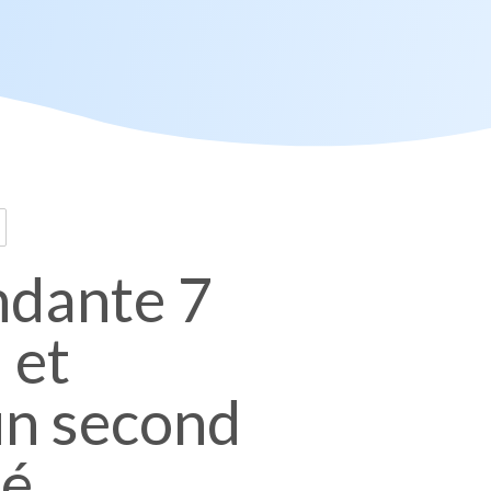
ndante 7
 et
un second
té