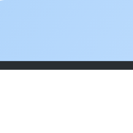
A propos
CoRaiL est une association qui à pour but de
défendre la radiologie indépendante dans l’intérêt
des professionnels mais aussi du patient.