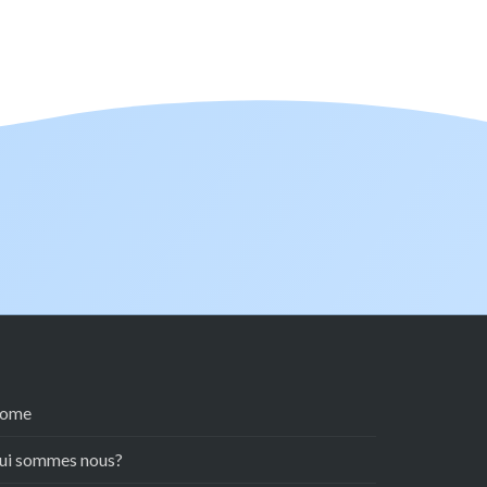
ome
ui sommes nous?