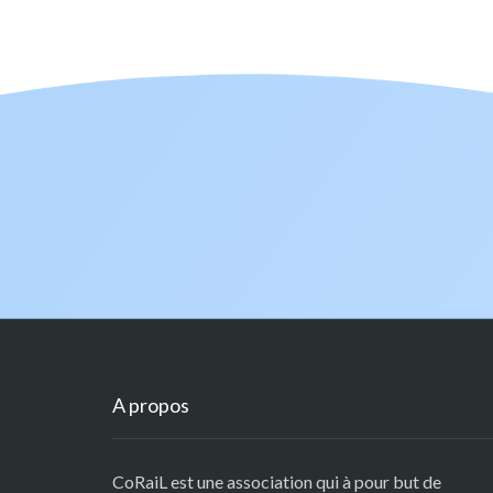
A propos
CoRaiL est une association qui à pour but de