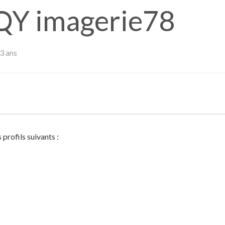
SQY imagerie78
 3 ans
profils suivants :